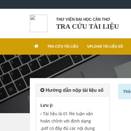
THƯ VIỆN ĐẠI HỌC CẦN THƠ
TRA CỨU TÀI LIỆU
TRA CỨU TÀI LIỆU
UPLOAD TÀI LIỆU SỐ
Hướng dẫn nộp tài liệu số
Thô
Lưu ý:
-
Tài liệu là 01 file luận văn
hoàn chỉnh với định dạng
.pdf có đầy đủ các nội dung