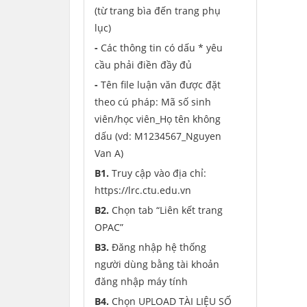
(từ trang bìa đến trang phụ
lục)
-
Các thông tin có dấu * yêu
cầu phải điền đầy đủ
-
Tên file luận văn được đặt
theo cú pháp: Mã số sinh
viên/học viên_Họ tên không
dấu (vd: M1234567_Nguyen
Van A)
B1.
Truy cập vào địa chỉ:
https://lrc.ctu.edu.vn
B2.
Chọn tab “Liên kết trang
OPAC”
B3.
Đăng nhập hệ thống
người dùng bằng tài khoản
đăng nhập máy tính
B4.
Chọn UPLOAD TÀI LIỆU SỐ