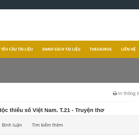
YÊU CẦU TÀI LIỆU
DANH SÁCH TÀI LIỆU
THESAURUS
LIÊN HỆ
In thông t
ộc thiểu số Việt Nam. T.21 - Truyện thơ
Bình luận
Tìm kiếm thêm