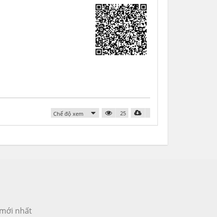
25
Chế độ xem
 mới nhất