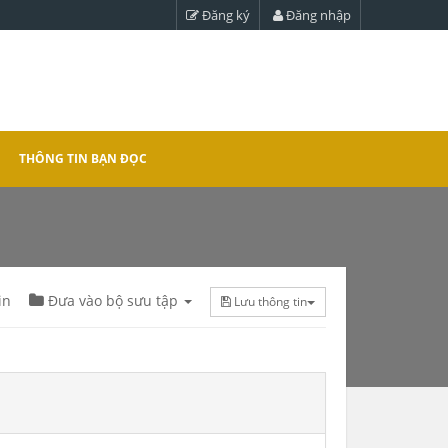
Đăng ký
Đăng nhập
THÔNG TIN BẠN ĐỌC
in
Đưa vào bộ sưu tập
Lưu thông tin