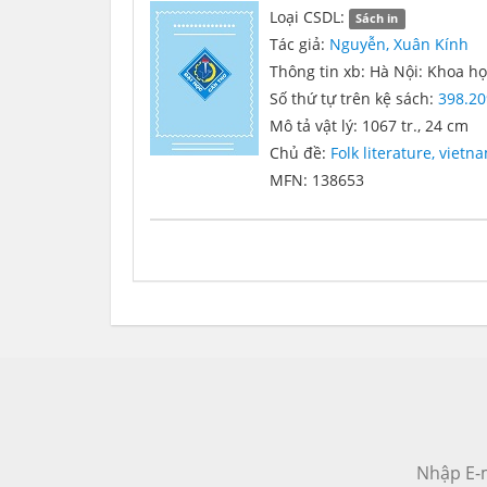
Loại CSDL:
Sách in
Tác giả:
Nguyễn, Xuân Kính
Thông tin xb: Hà Nội: Khoa họ
Số thứ tự trên kệ sách:
398.2
Mô tả vật lý: 1067 tr., 24 cm
Chủ đề:
Folk literature, viet
MFN: 138653
Nhập E-m